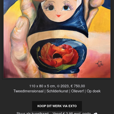
110 x 80 x 5 cm, © 2023, € 750,00
Tweedimensionaal | Schilderkunst | Olieverf | Op doek
KOOP DIT WERK VIA EXTO
Stuur als kunstkaart
Vanaf € 2,95 excl. porto