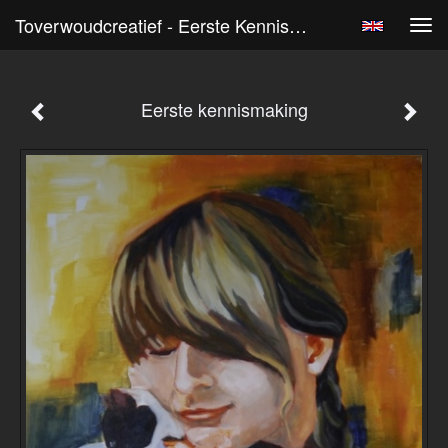
Toverwoudcreatief - Eerste Kennismaking
Tog
navi
Eerste kennismaking