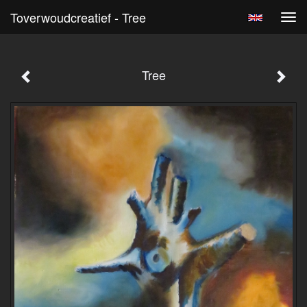
Toverwoudcreatief - Tree
Tog
navi
Tree