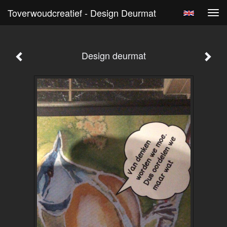
Toverwoudcreatief - Design Deurmat
Tog
navi
Design deurmat