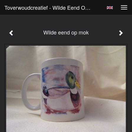
Toverwoudcreatief - Wilde Eend Op Mok
Tog
navi
Wilde eend op mok